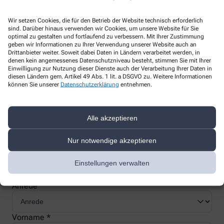
Wir setzen Cookies, die für den Betrieb der Website technisch erforderlich
sind. Darüber hinaus verwenden wir Cookies, um unsere Website für Sie
optimal zu gestalten und fortlaufend zu verbessern. Mit Ihrer Zustimmung
geben wir Informationen zu Ihrer Verwendung unserer Website auch an
Nachweis Ihrer Befreiung
Drittanbieter weiter. Soweit dabei Daten in Ländern verarbeitet werden, in
denen kein angemessenes Datenschutzniveau besteht, stimmen Sie mit Ihrer
Einwilligung zur Nutzung dieser Dienste auch der Verarbeitung Ihrer Daten in
diesen Ländern gem. Artikel 49 Abs. 1 lit. a DSGVO zu. Weitere Informationen
Wenn Sie einen Ausweis über die Befreiung der gesetzlichen
können Sie unserer
Datenschutzerklärung
entnehmen.
Zuzahlung haben, können wir diese Info speichern und Sie
müssen Ihren Ausweis nicht immer vorzeigen.
Alle akzeptieren
Kundenkarte beantragen
Nur notwendige akzeptieren
Jetzt schnell und einfach online beantragen und beim nächsten
Einstellungen verwalten
Besuch bei uns in der Apotheke abholen.
Anrede
Vorname *